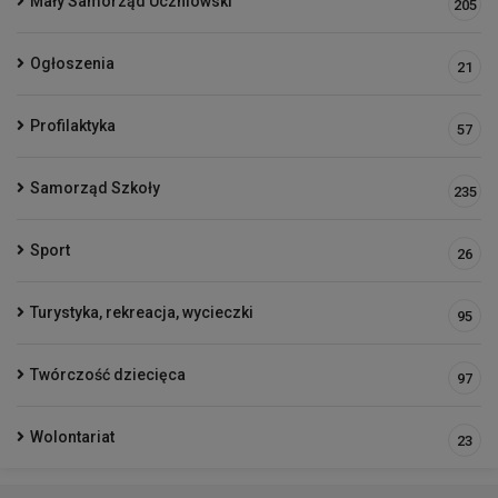
Mały Samorząd Uczniowski
205
Ogłoszenia
21
Profilaktyka
57
Samorząd Szkoły
235
Sport
26
Turystyka, rekreacja, wycieczki
95
Twórczość dziecięca
97
Wolontariat
23