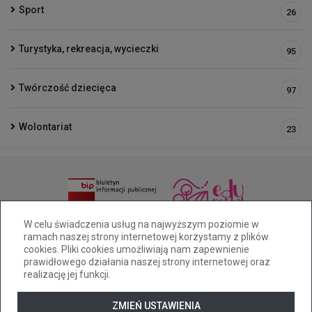
Sport
26
Turystyka, rekreacja, wycieczki
95
Twórczość dziecięca
97
Wolontariat
23
(33 )81 6-49-65/515-228-461
W celu świadczenia usług na najwyższym poziomie w
ramach naszej strony internetowej korzystamy z plików
sp25@cuw.bielsko-biala.pl
Pocztowa 28a Bielsko-Biała
cookies. Pliki cookies umożliwiają nam zapewnienie
Deklaracja dostępności
prawidłowego działania naszej strony internetowej oraz
realizację jej funkcji.
Tryb wysokiego kontrastu
+
++
+++
ZMIEŃ USTAWIENIA