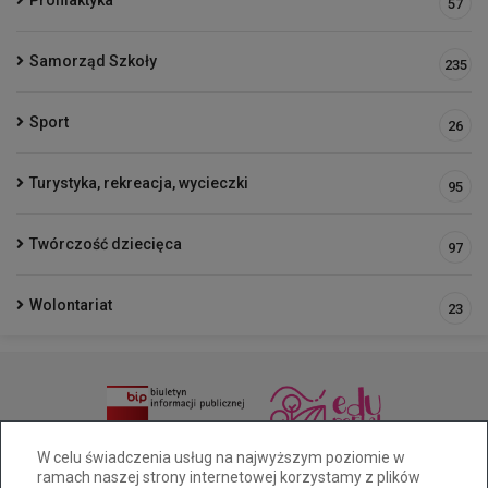
Profilaktyka
57
Samorząd Szkoły
235
Sport
26
Turystyka, rekreacja, wycieczki
95
Twórczość dziecięca
97
Wolontariat
23
(33 )81 6-49-65/515-228-461
W celu świadczenia usług na najwyższym poziomie w
ramach naszej strony internetowej korzystamy z plików
sp25@cuw.bielsko-biala.pl
Pocztowa 28a Bielsko-Biała