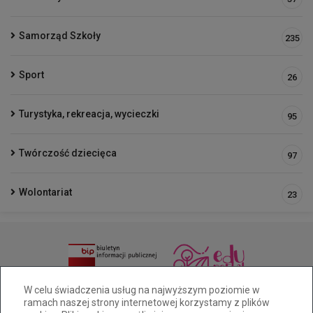
Samorząd Szkoły
235
Sport
26
Turystyka, rekreacja, wycieczki
95
Twórczość dziecięca
97
Wolontariat
23
(33 )81 6-49-65/515-228-461
W celu świadczenia usług na najwyższym poziomie w
ramach naszej strony internetowej korzystamy z plików
sp25@cuw.bielsko-biala.pl
Pocztowa 28a Bielsko-Biała