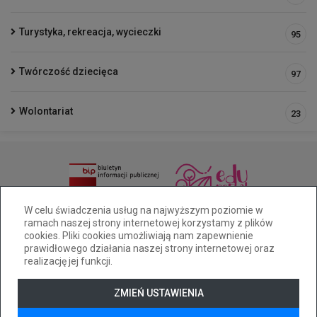
Turystyka, rekreacja, wycieczki
95
Twórczość dziecięca
97
Wolontariat
23
(33 )81 6-49-65/515-228-461
W celu świadczenia usług na najwyższym poziomie w
ramach naszej strony internetowej korzystamy z plików
sp25@cuw.bielsko-biala.pl
Pocztowa 28a Bielsko-Biała
cookies. Pliki cookies umożliwiają nam zapewnienie
Deklaracja dostępności
prawidłowego działania naszej strony internetowej oraz
realizację jej funkcji.
Tryb wysokiego kontrastu
+
++
+++
ZMIEŃ USTAWIENIA
© 2026
WizjaNet
Wszystkie prawa zastrzeżone.