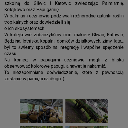
szkolną do Gliwic i Katowic zwiedzając Palmiarnię,
Kolejkowo oraz Papugarnię.
W palmiarni uczniowie podziwiali różnorodne gatunki roślin
tropikalnych oraz dowiedzieli się
o ich ekosystemach.
W kolejkowie zobaczyliśmy m.in. makietę Gliwic, Katowic,
Będzina, lotniska, kopalni, domków działkowych, zimy, lata...
był to świetny sposób na integrację i wspólne spędzenie
czasu.
Na koniec, w papugarni uczniowie mogli z bliska
obserwować kolorowe papugi, a nawet je nakarmić.
To niezapomniane doświadczenie, które z pewnością
zostanie w pamięci na długo :)