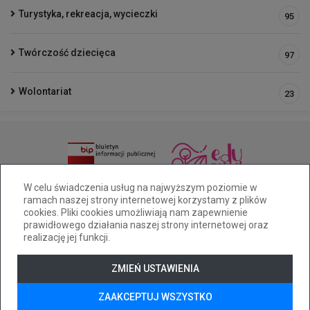
Turystyka, rekreacja, wycieczki
95
Twórczość dziecięca
97
Wolontariat
23
(33 )81 6-49-65/515-228-461
W celu świadczenia usług na najwyższym poziomie w
ramach naszej strony internetowej korzystamy z plików
sp25@cuw.bielsko-biala.pl
Pocztowa 28a Bielsko-Biała
cookies. Pliki cookies umożliwiają nam zapewnienie
Deklaracja dostępności
prawidłowego działania naszej strony internetowej oraz
realizację jej funkcji.
Tryb wysokiego kontrastu
+
++
+++
ZMIEŃ USTAWIENIA
© 2026
WizjaNet
Wszystkie prawa zastrzeżone.
ZAAKCEPTUJ WSZYSTKO