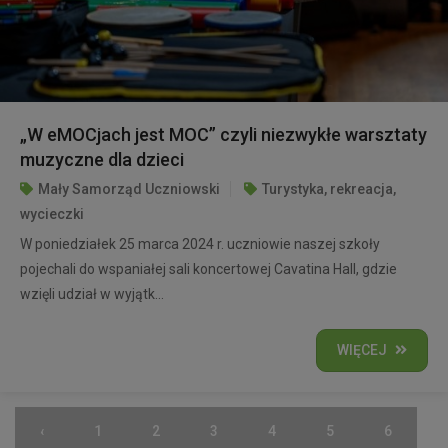
„W eMOCjach jest MOC” czyli niezwykłe warsztaty
muzyczne dla dzieci
Mały Samorząd Uczniowski
Turystyka, rekreacja,
wycieczki
W poniedziałek 25 marca 2024 r. uczniowie naszej szkoły
pojechali do wspaniałej sali koncertowej Cavatina Hall, gdzie
wzięli udział w wyjątk...
WIĘCEJ
‹
1
2
3
4
5
6