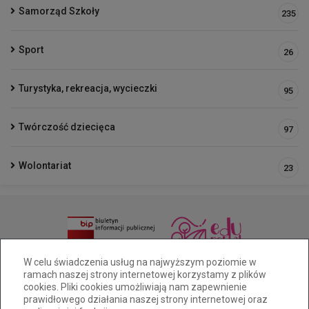
Samorząd Szkoły
235
Sport
26
Turystyka, rekreacja, wycieczki
95
Twórczość dziecięca
97
Wolontariat
23
(33 )81 6-49-65/515-228-461
W celu świadczenia usług na najwyższym poziomie w
ramach naszej strony internetowej korzystamy z plików
sp25@cuw.bielsko-biala.pl
Pocztowa 28a Bielsko-Biała
cookies. Pliki cookies umożliwiają nam zapewnienie
Deklaracja dostępności
prawidłowego działania naszej strony internetowej oraz